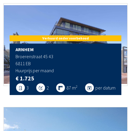
Verhuurd onder voorbehoud
ARNHEM
Broerenstraat 45 43
6811 EB
Huurprijs per maand
€ 1.725
2
3
2
87 m
per datum