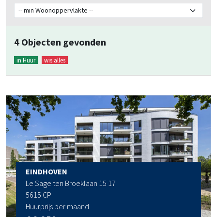
4 Objecten gevonden
in Huur
wis alles
EINDHOVEN
Le Sage ten Broeklaan 15 17
5615 CP
Huurprijs per maand