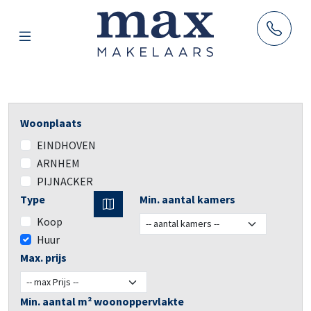
AANBOD
Woonplaats
HUUR
EINDHOVEN
VERKOOP
ARNHEM
AANKOOP
PIJNACKER
TAXATIES
Type
Min. aantal kamers
Koop
RESULTATEN
Huur
BLOG
Max. prijs
OVER ONS
Min. aantal m² woonoppervlakte