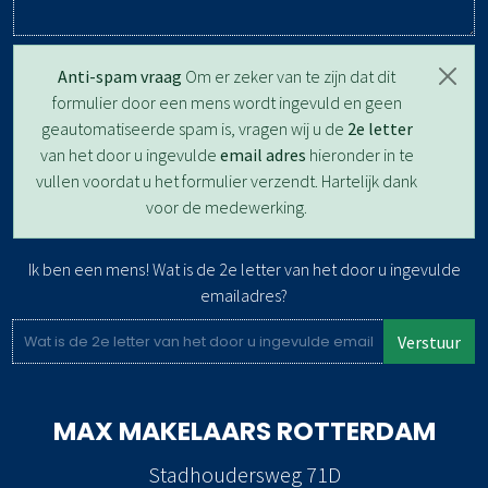
Anti-spam vraag
Om er zeker van te zijn dat dit
formulier door een mens wordt ingevuld en geen
geautomatiseerde spam is, vragen wij u de
2e letter
van het door u ingevulde
email adres
hieronder in te
vullen voordat u het formulier verzendt. Hartelijk dank
voor de medewerking.
Ik ben een mens! Wat is de 2e letter van het door u ingevulde
emailadres?
Verstuur
MAX MAKELAARS
ROTTERDAM
Stadhoudersweg 71D