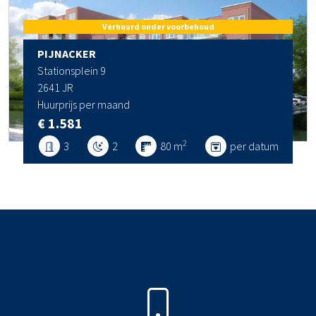
Verhuurd onder voorbehoud
PIJNACKER
Stationsplein 9
2641 JR
Huurprijs per maand
€ 1.581
2
3
2
80 m
per datum