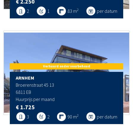
€ 2.250
2
2
1
83 m
per datum
Verhuurd onder voorbehoud
ARNHEM
Broerenstraat 45 13
6811 EB
Huurprijs per maand
€ 1.725
2
3
2
90 m
per datum