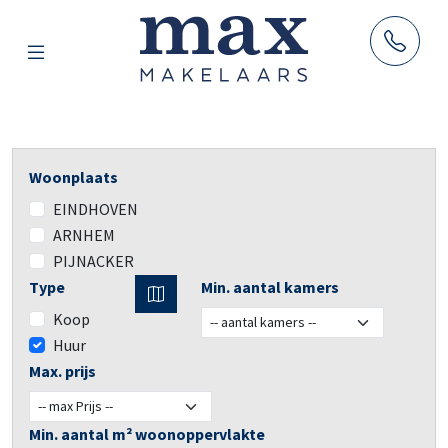
AANBOD
Woonplaats
HUUR
EINDHOVEN
VERKOOP
ARNHEM
AANKOOP
PIJNACKER
TAXATIES
Type
Min. aantal kamers
Koop
RESULTATEN
Huur
BLOG
Max. prijs
OVER ONS
Min. aantal m² woonoppervlakte