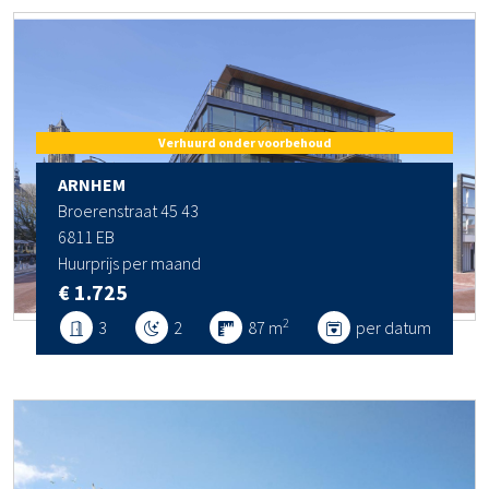
Verhuurd onder voorbehoud
ARNHEM
Broerenstraat 45 43
6811 EB
Huurprijs per maand
€ 1.725
2
3
2
87 m
per datum