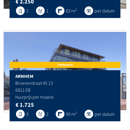
€ 2.250
2
2
1
83 m
per datum
Verhuurd
ARNHEM
Broerenstraat 45 13
6811 EB
Huurprijs per maand
€ 1.725
2
3
2
90 m
per datum