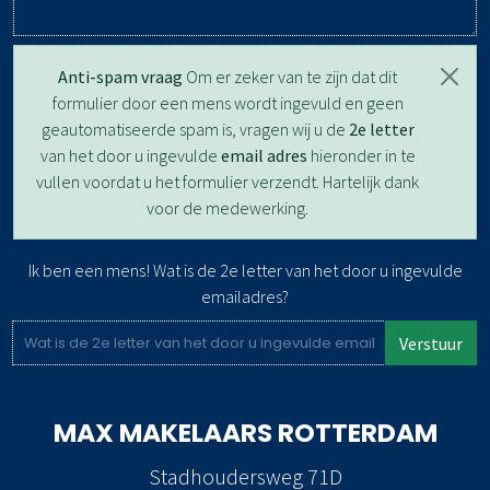
Anti-spam vraag
Om er zeker van te zijn dat dit
formulier door een mens wordt ingevuld en geen
geautomatiseerde spam is, vragen wij u de
2e letter
van het door u ingevulde
email adres
hieronder in te
vullen voordat u het formulier verzendt. Hartelijk dank
voor de medewerking.
Ik ben een mens! Wat is de 2e letter van het door u ingevulde
emailadres?
Verstuur
MAX MAKELAARS
ROTTERDAM
Stadhoudersweg 71D