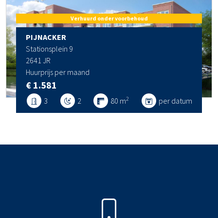
Verhuurd onder voorbehoud
PIJNACKER
Stationsplein 9
2641 JR
Huurprijs per maand
€ 1.581
2
3
2
80 m
per datum