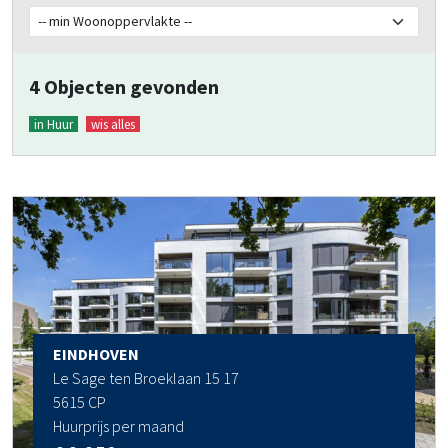
4 Objecten gevonden
in Huur
wis alles
EINDHOVEN
Le Sage ten Broeklaan 15 17
5615 CP
Huurprijs per maand