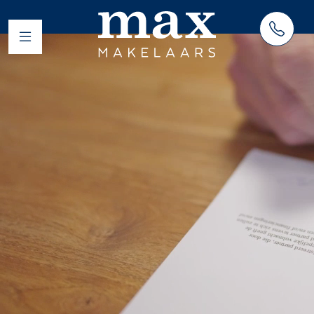
AANBOD
HUUR
VERKOOP
AANKOOP
TAXATIES
RESULTATEN
BLOG
OVER ONS