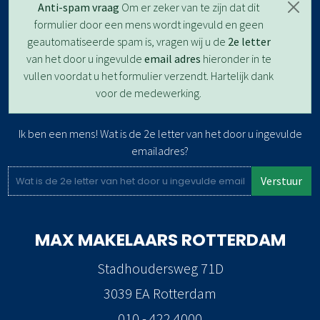
Anti-spam vraag
Om er zeker van te zijn dat dit
formulier door een mens wordt ingevuld en geen
geautomatiseerde spam is, vragen wij u de
2e letter
van het door u ingevulde
email adres
hieronder in te
vullen voordat u het formulier verzendt. Hartelijk dank
voor de medewerking.
Ik ben een mens! Wat is de 2e letter van het door u ingevulde
emailadres?
Verstuur
MAX MAKELAARS
ROTTERDAM
Stadhoudersweg 71D
3039 EA Rotterdam
010 - 422 4000