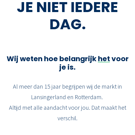
JE
NIET IEDERE
DAG.
Wij weten
hoe belangrijk
het
voor
je is.
Max Makelaars; de makelaar voor Lansingerland en
Rotterdam.
Al meer dan 15 jaar begrijpen wij de markt in
Lansingerland en Rotterdam.
Altijd met alle aandacht voor jou. Dat maakt het
verschil.