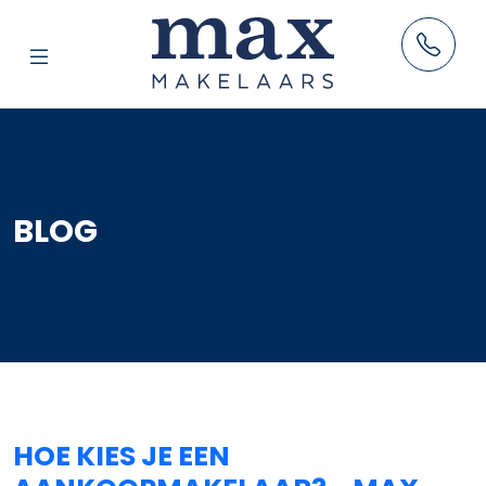
AANBOD
HUUR
BLOG
VERKOOP
AANKOOP
TAXATIES
RESULTATEN
BLOG
OVER ONS
HOE KIES JE EEN