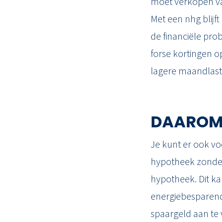
moet verkopen va
Met een nhg blijft
de financiële pr
forse kortingen 
lagere maandlast
DAAROM
Je kunt er ook vo
hypotheek zonder 
hypotheek. Dit ka
energiebesparend
spaargeld aan te 