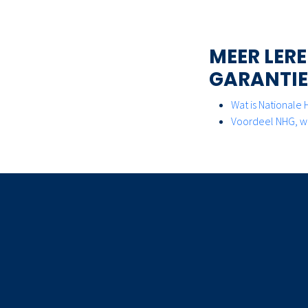
MEER LER
GARANTIE
Wat is Nationale
Voordeel NHG, we