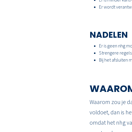
Er wordt verantw
NADELEN
Er is geen nhg m
Strengere regels
Bij het afsluite
WAAROM
Waarom zou je da
voldoet, dan is he
omdat het nhg van