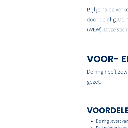
Blijf je na de ve
door de nhg. De 
(WEW). Deze stich
VOOR- E
De nhg heeft zowe
gezet:
VOORDEL
De nhg levert va
Er is minder kans