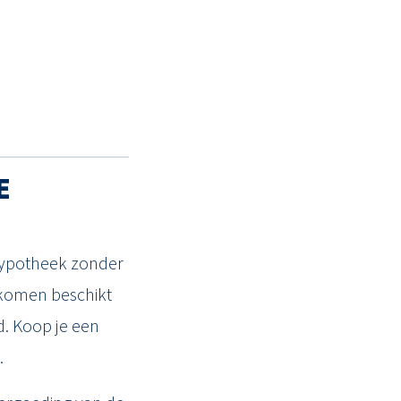
denrijs
.nl
E
 hypotheek zonder
nkomen beschikt
d. Koop je een
.