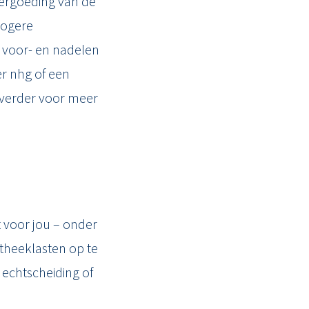
vergoeding van de
hogere
de voor- en nadelen
r nhg of een
 verder voor meer
t voor jou – onder
theeklasten op te
 echtscheiding of