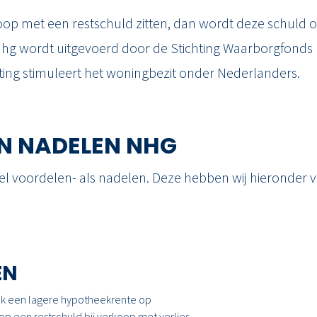
rkoop met een restschuld zitten, dan wordt deze schul
nhg wordt uitgevoerd door de Stichting Waarborgfonds
ting stimuleert het woningbezit onder Nederlanders.
N NADELEN NHG
l voordelen- als nadelen. Deze hebben wij hieronder vo
EN
ak een lagere hypotheekrente op
 op een restschuld bij verkoop met verlies