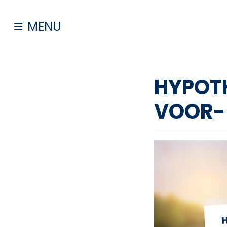
MENU
AANBOD
HYPOTH
VOOR-
HUUR
VERKOOP
AANKOOP