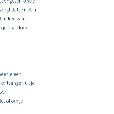
dsongeschiktheid.
orgt dat je niet in
n banken vaak
b je daardoor
neer je een
 ontvangen uit je
oor
et of om je