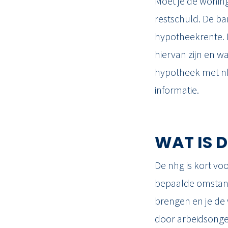
Moet je de wonin
restschuld. De ba
hypotheekrente. In
hiervan zijn en 
hypotheek met nhg
informatie.
WAT IS 
De nhg is kort vo
bepaalde omstand
brengen en je de 
door arbeidsonge