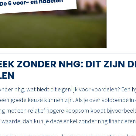
Kerkstraat 26
2651 CE Berkel en Ro
010 - 422 4000
info@maxmakelaars
EK ZONDER NHG: DIT ZIJN D
LEN
nder nhg, wat biedt dit eigenlijk voor voordelen? Een
 een goede keuze kunnen zijn. Als je over voldoende i
ing met een relatief hogere koopsom koopt bijvoorbeel
waarde, dan kun je deze enkel zonder nhg financieren