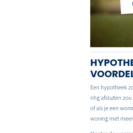
TAXATIES
RESULTATEN
BLOG
HYPOTHE
OVER ONS
VOORDE
Een hypotheek zo
nhg afsluiten zou
of als je een won
woning met meer 