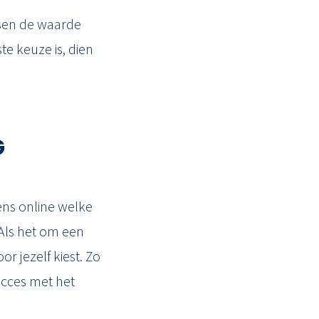
ssen de waarde
te keuze is, dien
G
eens online welke
 Als het om een
r jezelf kiest. Zo
succes met het