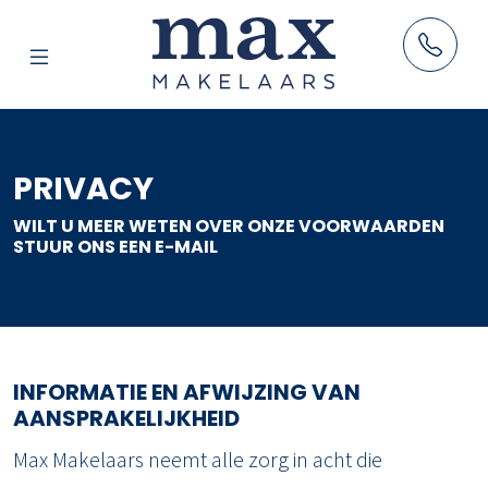
AANBOD
PRIVACY
HUUR
WILT U MEER WETEN OVER ONZE VOORWAARDEN
VERKOOP
STUUR ONS EEN E-MAIL
AANKOOP
TAXATIES
RESULTATEN
INFORMATIE EN AFWIJZING VAN
BLOG
AANSPRAKELIJKHEID
OVER ONS
Max Makelaars neemt alle zorg in acht die