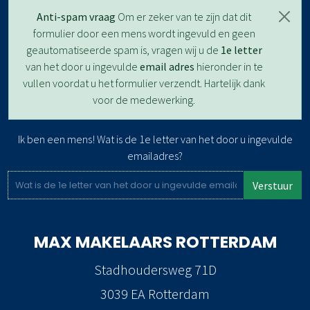
Anti-spam vraag
Om er zeker van te zijn dat dit
formulier door een mens wordt ingevuld en geen
geautomatiseerde spam is, vragen wij u de
1e letter
van het door u ingevulde
email adres
hieronder in te
vullen voordat u het formulier verzendt. Hartelijk dank
voor de medewerking.
Ik ben een mens! Wat is de 1e letter van het door u ingevulde
emailadres?
Verstuur
MAX MAKELAARS
ROTTERDAM
Stadhoudersweg 71D
3039 EA Rotterdam