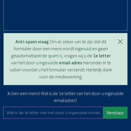
Anti-spam vraag
Om er zeker van te zijn dat dit
formulier door een mens wordt ingevuld en geen
geautomatiseerde spam is, vragen wij u de
1e letter
van het door u ingevulde
email adres
hieronder in te
vullen voordat u het formulier verzendt. Hartelijk dank
voor de medewerking.
Ik ben een mens! Wat is de 1e letter van het door u ingevulde
emailadres?
Verstuur