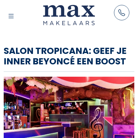
AANBOD
SALON TROPICANA: GEEF JE
HUUR
INNER BEYONCÉ EEN BOOST
VERKOOP
AANKOOP
TAXATIES
RESULTATEN
BLOG
OVER ONS