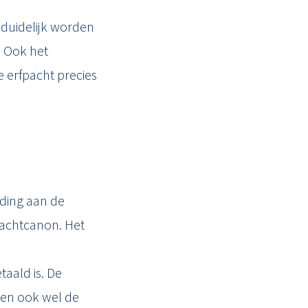
 duidelijk worden
 Ook het
oe erfpacht precies
eding aan de
pachtcanon. Het
taald is. De
rden ook wel de