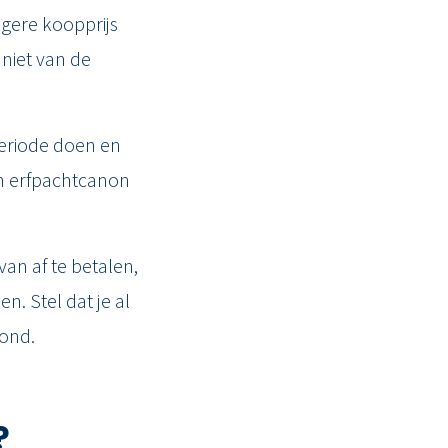
agere koopprijs
 niet van de
periode doen en
en erfpachtcanon
van af te betalen,
n. Stel dat je al
rond.
?