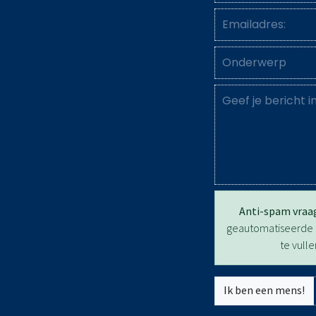
Anti-spam vraa
geautomatiseerde s
te vull
Ik ben een mens!