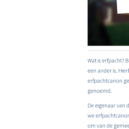
TAXATIES
RESULTATEN
BLOG
OVER ONS
Wat is erfpacht? 
een ander is. Hier
erfpachtcanon gen
genoemd.
De eigenaar van d
we erfpachtcanon. 
om van de gemeen