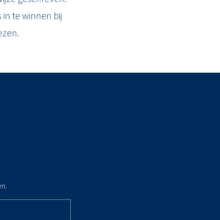
 in te winnen bij
ezen.
en.