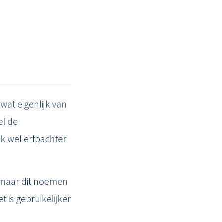
denrijs
.nl
wat eigenlijk van
el de
ok wel erfpachter
, maar dit noemen
 is gebruikelijker