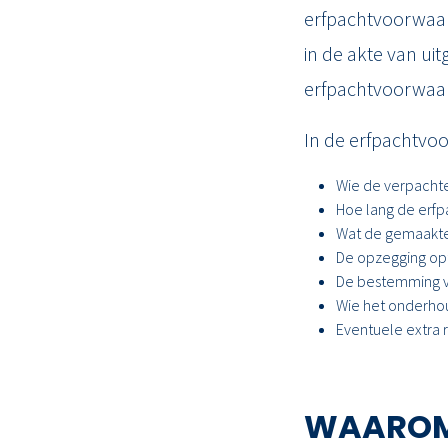
erfpachtvoorwaar
in de akte van uit
erfpachtvoorwaar
In de erfpachtvo
Wie de verpachter
Hoe lang de erfp
Wat de gemaakte 
De opzegging opt
De bestemming v
Wie het onderhou
Eventuele extra 
WAAROM 