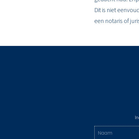
Dit is niet eenvou
een notaris of jur
In