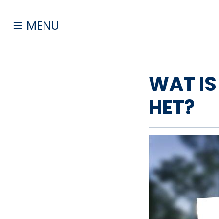
MENU
AANBOD
WAT IS
HET?
HUUR
VERKOOP
AANKOOP