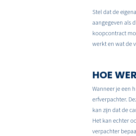
Stel dat de eigen
aangegeven als d
koopcontract moet 
werkt en wat de v
HOE WER
Wanneer je een hu
erfverpachter. D
kan zijn dat de c
Het kan echter oo
verpachter bepaal