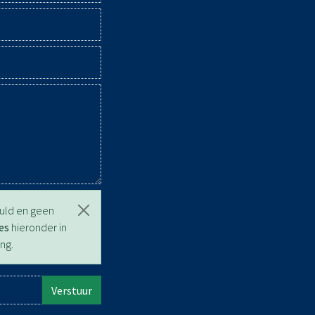
vuld en geen
es
hieronder in
ng.
Verstuur