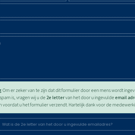
g
Om er zeker van te zijn dat dit formulier door een mens wordt inge
pam is, vragen wij u de
2e letter
van het door u ingevulde
email adr
en voordat u het formulier verzendt. Hartelijk dank voor de medewerki