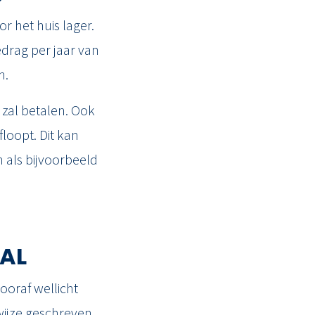
r het huis lager.
edrag per jaar van
n.
 zal betalen. Ook
oopt. Dit kan
 als bijvoorbeeld
AL
ooraf wellicht
ijze geschreven.