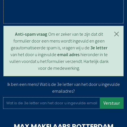
Anti-spam vraag
Om er zeker van te zijn dat dit
formulier door een mens wordt ingevuld en geen
geautomatiseerde spam is, vragen wij u de
3e letter
van het door u ingevulde
email adres
hieronder in te
vullen voordat u het formulier verzendt. Hartelijk dank
voor de medewerking.
Ik ben een mens! Wat is de 3e letter van het door u ingevulde
emailadres?
Verstuur
MAX MAKELAARS
ROTTERDAM