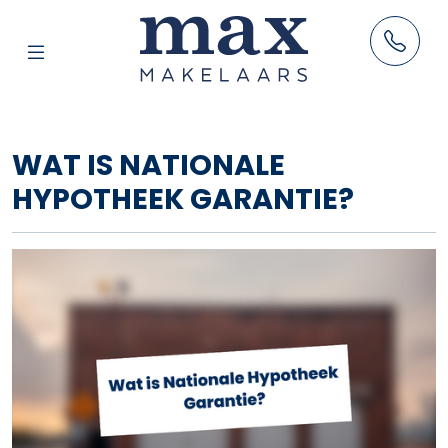
AANBOD
WAT IS NATIONALE
HUUR
HYPOTHEEK GARANTIE?
VERKOOP
AANKOOP
TAXATIES
RESULTATEN
BLOG
OVER ONS