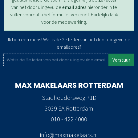
van het door u ingevulde
email adres
hieronder in te
vullen voordat u het formulier verzendt. Hartelijk dank
voor de medewerking.
Ik ben een mens! Wat is de 2e letter van het door u ingevulde
emailadres?
Verstuur
MAX MAKELAARS
ROTTERDAM
Stadhoudersweg 71D
3039 EA Rotterdam
010 - 422 4000
info@maxmakelaars.nl