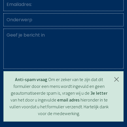
Anti-spam vraag
Om er zeker van te zijn dat dit
formulier door een mens wordt ingevuld en geen
geautomatiseerde spam is, vragen wij u de
3e letter
van het door u ingevulde
email adres
hieronder in te
vullen voordat u het formulier verzendt. Hartelijk dank
voor de medewerking.