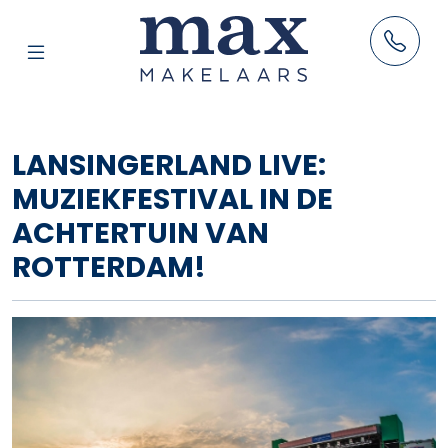
AANBOD
LANSINGERLAND LIVE:
HUUR
MUZIEKFESTIVAL IN DE
VERKOOP
ACHTERTUIN VAN
AANKOOP
ROTTERDAM!
TAXATIES
RESULTATEN
BLOG
OVER ONS